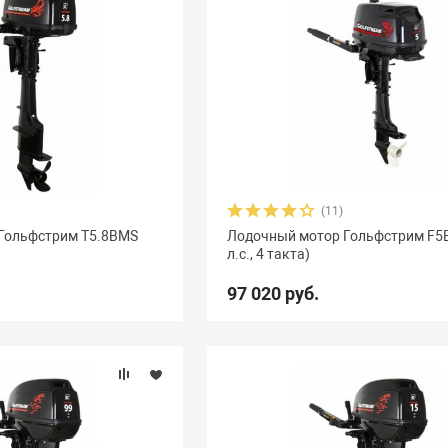
(11)
Гольфстрим Т5.8ВМS
Лодочный мотор Гольфстрим F5
л.с., 4 такта)
97 020 руб.